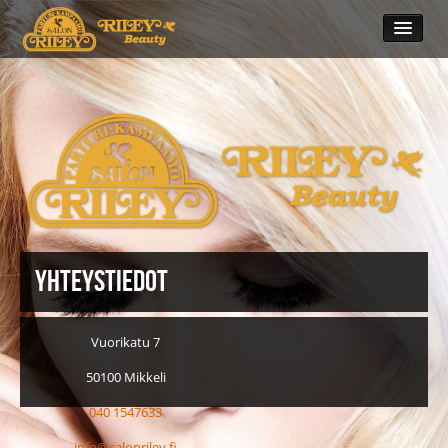
Salon Riley
Facebook
Yhteystiedot
Yhteystiedot
Vuorikatu 7
50100 Mikkeli
040 1547633
info@salonriley.fi